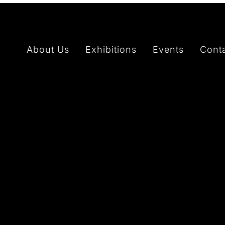
About Us
Exhibitions
Events
Cont